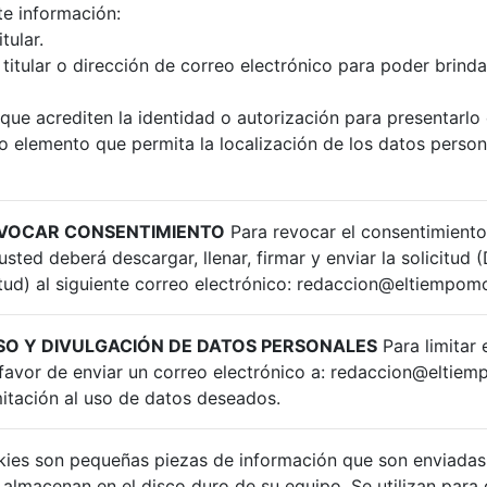
te información:
tular.
 titular o dirección de correo electrónico para poder brind
e acrediten la identidad o autorización para presentarlo e
o elemento que permita la localización de los datos person
EVOCAR CONSENTIMIENTO
Para revocar el consentimiento 
sted deberá descargar, llenar, firmar y enviar la solicitud (
tud) al siguiente correo electrónico:
redaccion@eltiempom
USO Y DIVULGACIÓN DE DATOS PERSONALES
Para limitar 
favor de enviar un correo electrónico a:
redaccion@eltiem
imitación al uso de datos deseados.
ies son pequeñas piezas de información que son enviadas 
almacenan en el disco duro de su equipo. Se utilizan para