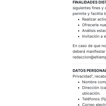
FINALIDADES DIS
siguientes fines y
permite y facilita 
Realizar act
Ofrecerle nue
Análisis esta
Invitación a 
En caso de que no
deberá manifestar 
redaccion@eltie
DATOS PERSONA
Privacidad”, recab
Nombre comp
Dirección (ca
ubicación.
Teléfonos (fij
Correo electr