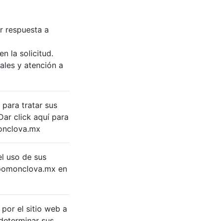
ar respuesta a
n la solicitud.
ales y atención a
para tratar sus
Dar click aquí para
onclova.mx
el uso de sus
pomonclova.mx
en
por el sitio web a
 determinar sus