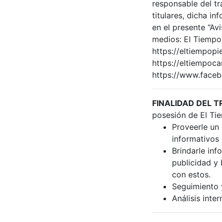
responsable del tr
titulares, dicha i
en el presente “Av
medios: El Tiemp
https://eltiempop
https://eltiempoc
https://www.face
FINALIDAD DEL 
posesión de El Tie
Proveerle un 
informativos 
Brindarle inf
publicidad y
con estos.
Seguimiento y
Análisis inter