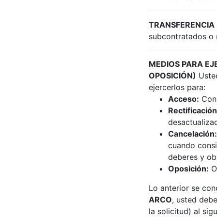
TRANSFERENCIA
subcontratados o r
MEDIOS PARA EJ
OPOSICIÓN)
Usted
ejercerlos para:
Acceso:
Cono
Rectificación
desactualizad
Cancelación:
cuando consid
deberes y obl
Oposición:
Op
Lo anterior se c
ARCO
, usted debe
la solicitud) al si