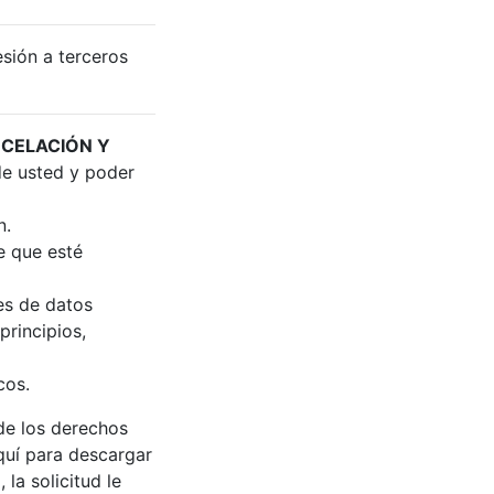
sión a terceros
NCELACIÓN Y
e usted y poder
n.
e que esté
es de datos
principios,
cos.
 de los derechos
aquí para descargar
x
, la solicitud le