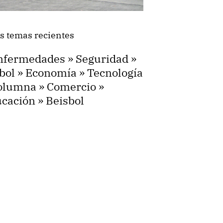
s temas recientes
nfermedades
»
Seguridad
»
bol
»
Economía
»
Tecnología
olumna
»
Comercio
»
cación
»
Beisbol