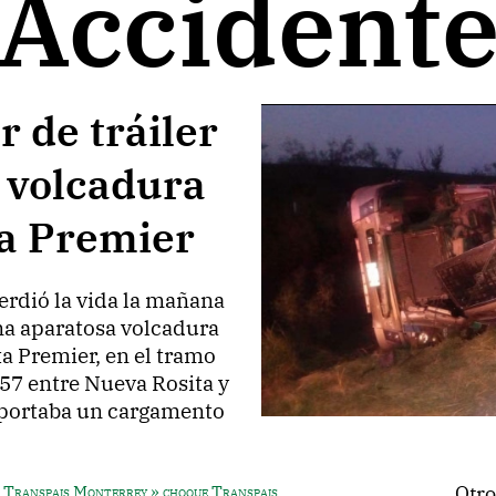
Accident
 de tráiler
 volcadura
ta Premier
rdió la vida la mañana
una aparatosa volcadura
a Premier, en el tramo
 57 entre Nueva Rosita y
sportaba un cargamento
Transpais Monterrey » choque Transpais
Otro