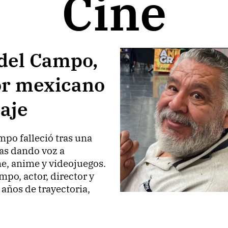
Cine
 del Campo,
or mexicano
aje
mpo falleció tras una
das dando voz a
e, anime y videojuegos.
mpo, actor, director y
años de trayectoria,