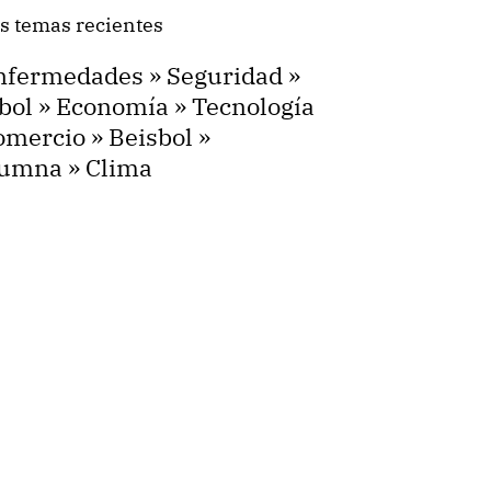
s temas recientes
nfermedades
»
Seguridad
»
bol
»
Economía
»
Tecnología
omercio
»
Beisbol
»
lumna
»
Clima