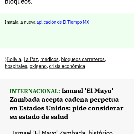
bloqueos.
Instala la nueva
aplicación de El Tiempo MX
〉
Bolivia
,
La Paz
,
médicos
,
bloqueos carreteros
,
hospitales
,
oxígeno
,
crisis económica
Ismael 'El Mayo'
INTERNACIONAL:
Zambada acepta cadena perpetua
en Estados Unidos; pide considerar
su estado de salud
Ismael 'El Mayo' Zambada, histórico