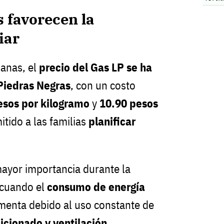
s favorecen la
iar
manas, el
precio del Gas LP se ha
Piedras Negras
, con un costo
esos por kilogramo
y
10.90 pesos
itido a las familias
planificar
mayor importancia durante la
 cuando el
consumo de energía
menta debido al uso constante de
icionado y ventilación
.