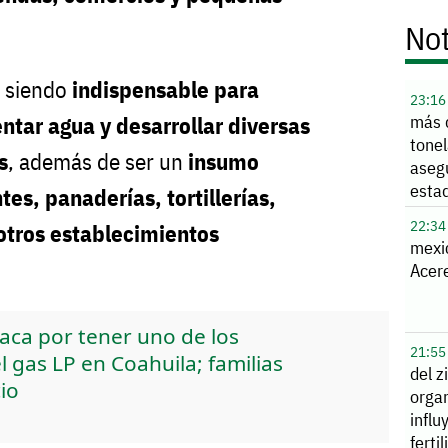
Not
a siendo
indispensable para
23:16
más 
ntar agua y desarrollar diversas
tone
s
, además de ser un
insumo
aseg
esta
tes, panaderías, tortillerías,
22:34
 otros establecimientos
mexi
Acere
aca por tener uno de los
21:55
l gas LP en Coahuila; familias
del z
io
orga
influ
ferti