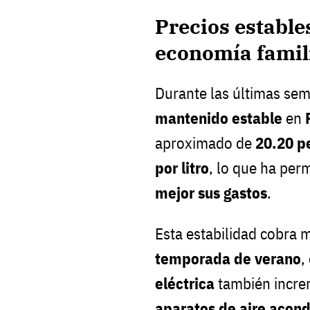
Precios estable
economía famil
Durante las últimas se
mantenido estable
en
aproximado de
20.20 p
por litro
, lo que ha perm
mejor sus gastos
.
Esta estabilidad cobra 
temporada de verano
,
eléctrica
también incre
aparatos de aire acond