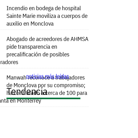
Incendio en bodega de hospital
Sainte Marie moviliza a cuerpos de
auxilio en Monclova
Abogado de acreedores de AHMSA
pide transparencia en
precalificación de posibles
radores
noticias más leídas
Manwah reconoce a trabajadores
de Monclova por su compromiso;
Tendencia
ha contratado a cerca de 100 para
anta en Monterrey