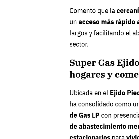
Comentó que la
cercan
un
acceso más rápido 
largos y facilitando el a
sector.
Super Gas Ejido
hogares y come
Ubicada en el
Ejido Pie
ha consolidado como un
de Gas LP
con presencia
de abastecimiento med
estacionarios
para
viv