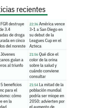
icias recientes
FGR destruye
América vence
22:36
de 3.4
3-1 a San Diego en
ladas de droga
su debut de la
urada en cinco
Leagues Cup en el
dos del noreste
Azteca
Jóvenes
Qué dice el
21:56
canos guían a
color de la orina
ros al triunfo
sobre la salud y
cuándo conviene
consultar
5 beneficios
La mitad de la
21:54
inc para el
población mundial
nismo: cómo
podría ser miope en
ye en la
2050: advierten por
lidad
el aumento de