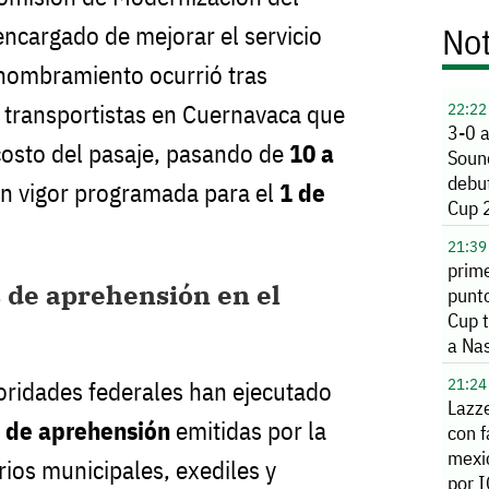
Not
ncargado de mejorar el servicio
 nombramiento ocurrió tras
 transportistas en Cuernavaca que
22:22
3-0 a
 costo del pasaje, pasando de
10 a
Soun
debu
en vigor programada para el
1 de
Cup 
21:39
prime
 de aprehensión en el
punt
Cup 
a Nas
21:24
oridades federales han ejecutado
Lazze
s de aprehensión
emitidas por la
con f
mexi
ios municipales, exediles y
por 