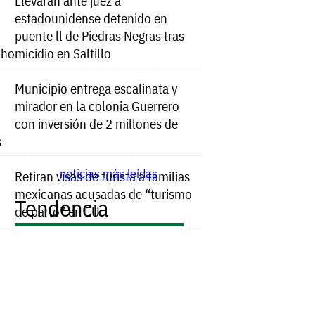
Llevarán ante juez a
estadounidense detenido en
puente ll de Piedras Negras tras
e homicidio en Saltillo
Municipio entrega escalinata y
mirador en la colonia Guerrero
con inversión de 2 millones de
s
noticias más leídas
Retiran visas de turista a familias
mexicanas acusadas de “turismo
Tendencia
de parto” en EU