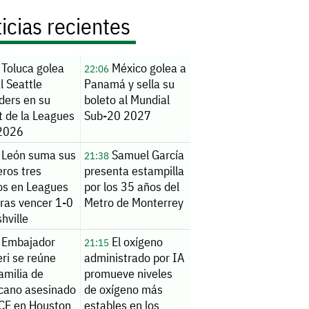
icias recientes
Toluca golea
México golea a
22:06
l Seattle
Panamá y sella su
ders en su
boleto al Mundial
t de la Leagues
Sub-20 2027
2026
León suma sus
Samuel García
21:38
ros tres
presenta estampilla
os en Leagues
por los 35 años del
tras vencer 1-0
Metro de Monterrey
hville
Embajador
El oxígeno
21:15
ri se reúne
administrado por IA
amilia de
promueve niveles
cano asesinado
de oxígeno más
ICE en Houston
estables en los