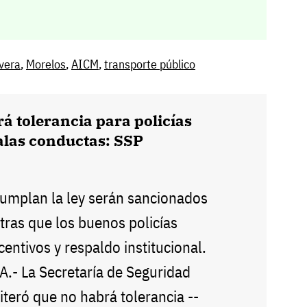
vera
,
Morelos
,
AICM
,
transporte público
á tolerancia para policías
alas conductas: SSP
umplan la ley serán sancionados
ntras que los buenos policías
centivos y respaldo institucional.
 La Secretaría de Seguridad
iteró que no habrá tolerancia --