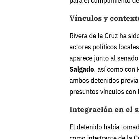
para el cumplimiento d
Vínculos y context
Rivera de la Cruz ha sid
actores políticos locale
aparece junto al senad
Salgado
, así como con 
ambos detenidos previa
presuntos vínculos con 
Integración en el 
El detenido había toma
como integrante de la 