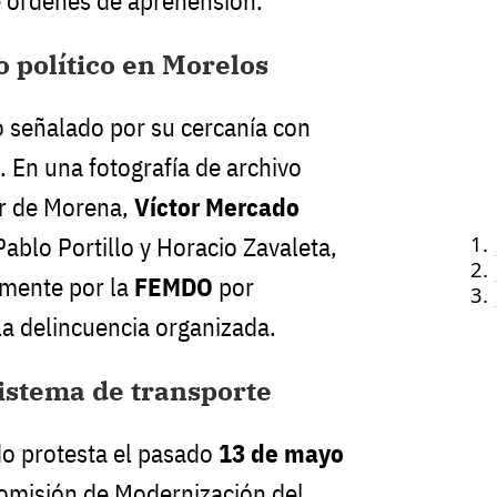
e órdenes de aprehensión.
o político en Morelos
o señalado por su cercanía con
s. En una fotografía de archivo
or de Morena,
Víctor Mercado
Pablo Portillo y Horacio Zavaleta,
mente por la
FEMDO
por
la delincuencia organizada.
sistema de transporte
do protesta el pasado
13 de mayo
Comisión de Modernización del