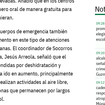
evadas. Añadió que en los centros
Not
uero oral de manera gratuita para
uieran.
09:28
prom
 cuerpos de emergencia también
elegi
ento en este tipo de atenciones
escol
anas. El coordinador de Socorros
09:20
a, Jesús Arreola, señaló que el
alcal
señal
ndidas por deshidratación y
crim
a ido en aumento, principalmente
Guz
alizan actividades al aire libre,
09:12
cade
onas que permanecen por largos
resp
ol.
atrop
Múni