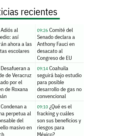
icias recientes
Adiós al
Comité del
09:26
edio: así
Senado declara a
rán ahora a las
Anthony Fauci en
tas escolares
desacato al
Congreso de EU
Desafueran a
Coahuila
09:14
de de Veracruz
seguirá bajo estudio
ado por el
para posible
en de Roxana
desarrollo de gas no
mán
convencional
Condenan a
¿Qué es el
09:10
na perpetua al
fracking y cuáles
onsable del
son sus beneficios y
ello masivo en
riesgos para
ch
México?