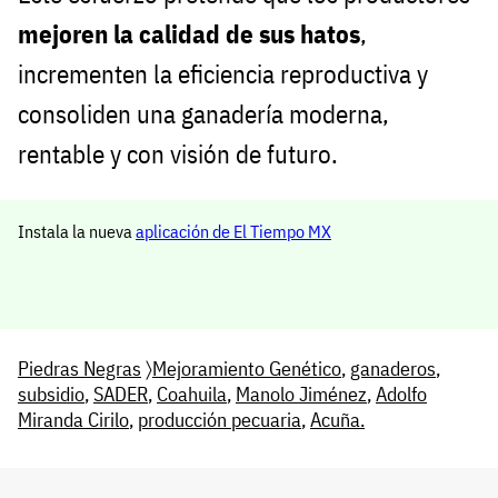
mejoren la calidad de sus hatos
,
incrementen la eficiencia reproductiva y
consoliden una ganadería moderna,
rentable y con visión de futuro.
Instala la nueva
aplicación de El Tiempo MX
Piedras Negras
〉
Mejoramiento Genético
,
ganaderos
,
subsidio
,
SADER
,
Coahuila
,
Manolo Jiménez
,
Adolfo
Miranda Cirilo
,
producción pecuaria
,
Acuña.