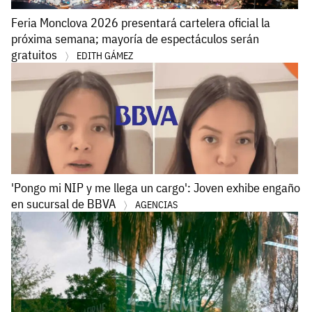
Feria Monclova 2026 presentará cartelera oficial la
próxima semana; mayoría de espectáculos serán
gratuitos
EDITH GÁMEZ
'Pongo mi NIP y me llega un cargo': Joven exhibe engaño
en sucursal de BBVA
AGENCIAS