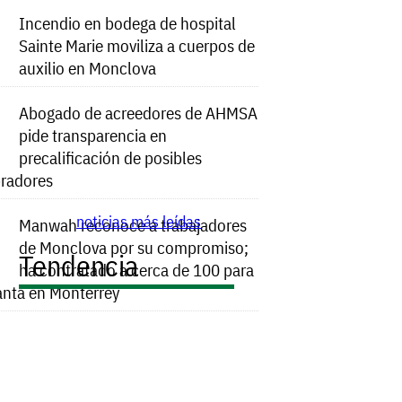
Incendio en bodega de hospital
Sainte Marie moviliza a cuerpos de
auxilio en Monclova
Abogado de acreedores de AHMSA
pide transparencia en
precalificación de posibles
radores
noticias más leídas
Manwah reconoce a trabajadores
de Monclova por su compromiso;
Tendencia
ha contratado a cerca de 100 para
anta en Monterrey