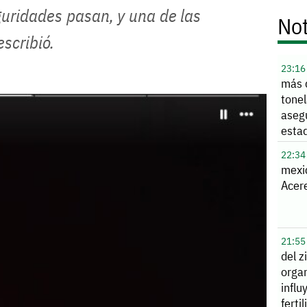
eguridades pasan, y una de las
Not
escribió.
23:16
más 
tone
aseg
esta
22:34
mexi
Acere
21:55
del z
orga
influ
ferti