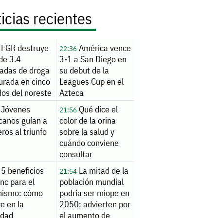
icias recientes
FGR destruye
América vence
22:36
de 3.4
3-1 a San Diego en
ladas de droga
su debut de la
urada en cinco
Leagues Cup en el
dos del noreste
Azteca
Jóvenes
Qué dice el
21:56
canos guían a
color de la orina
ros al triunfo
sobre la salud y
cuándo conviene
consultar
5 beneficios
La mitad de la
21:54
inc para el
población mundial
nismo: cómo
podría ser miope en
ye en la
2050: advierten por
lidad
el aumento de