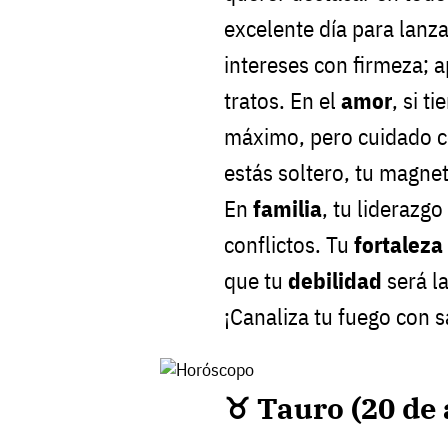
excelente día para lanz
intereses con firmeza; a
tratos. En el
amor
, si t
máximo, pero cuidado co
estás soltero, tu magne
En
familia
, tu liderazg
conflictos. Tu
fortaleza
que tu
debilidad
será la
¡Canaliza tu fuego con s
♉ Tauro (20 de 