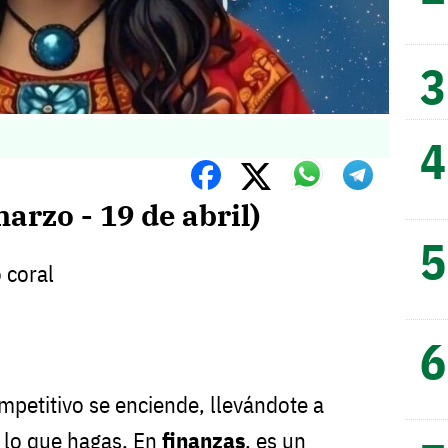
arzo - 19 de abril)
 coral
ompetitivo se enciende, llevándote a
 lo que hagas. En
finanzas
, es un