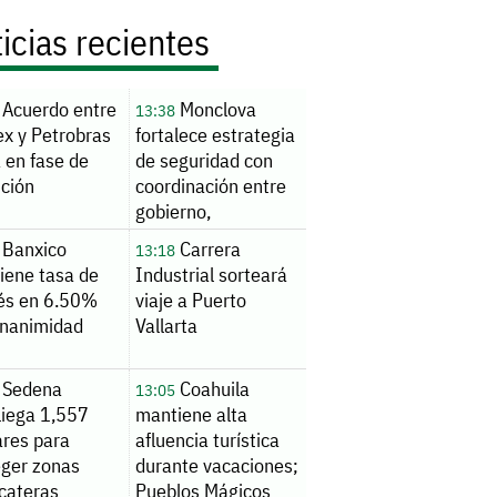
icias recientes
Acuerdo entre
Monclova
13:38
x y Petrobras
fortalece estrategia
 en fase de
de seguridad con
ución
coordinación entre
gobierno,
ciudadanos e
Banxico
Carrera
13:18
iniciativa privada
iene tasa de
Industrial sorteará
rés en 6.50%
viaje a Puerto
unanimidad
Vallarta
Sedena
Coahuila
13:05
liega 1,557
mantiene alta
ares para
afluencia turística
eger zonas
durante vacaciones;
cateras
Pueblos Mágicos