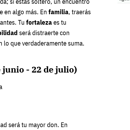
ida; si estás soltero, un encuentro
se en algo más. En
familia
, traerás
esantes. Tu
fortaleza
es tu
ilidad
será distraerte con
en lo que verdaderamente suma.
junio - 22 de julio)
a
dad será tu mayor don. En