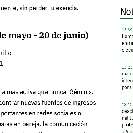
mente, sin perder tu esencia.
Not
13:39
e mayo - 20 de junio)
Peme
entra
ejec
illo
1
13:23
mant
inte
por 
tá más activa que nunca, Géminis.
ncontrar nuevas fuentes de ingresos
13:12
desp
mportantes en redes sociales o
milit
 estás en pareja, la comunicación
prot
agua