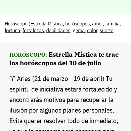
Horóscopo
〉
Estrella Mística
,
horóscopos
,
amor
,
familia
,
fortuna
,
fortalezas
,
debilidades
,
gema
,
color
,
suerte
Estrella Mística te trae
HORÓSCOPO:
los horóscopos del 10 de julio
♈ Aries (21 de marzo - 19 de abril) Tu
espíritu de iniciativa estará fortalecido y
encontrarás motivos para recuperar la
ilusión por algunos planes personales.
Evita querer resolver todo de inmediato,