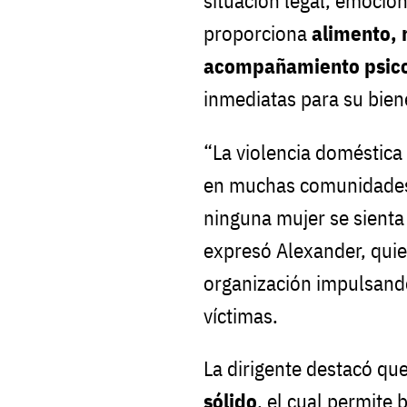
situación legal, emocio
proporciona
alimento, 
acompañamiento psico
inmediatas para su bien
“La violencia doméstica
en muchas comunidades,
ninguna mujer se sienta
expresó Alexander, quien
organización impulsando 
víctimas.
La dirigente destacó qu
sólido
, el cual permite