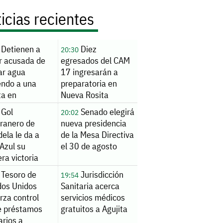
icias recientes
Detienen a
Diez
20:30
r acusada de
egresados del CAM
ar agua
17 ingresarán a
endo a una
preparatoria en
ta en
Nueva Rosita
osillo
Gol
Senado elegirá
20:02
ranero de
nueva presidencia
ela le da a
de la Mesa Directiva
Azul su
el 30 de agosto
ra victoria
ural en
Tesoro de
Jurisdicción
19:54
ues Cup
dos Unidos
Sanitaria acerca
rza control
servicios médicos
e préstamos
gratuitos a Agujita
arios a