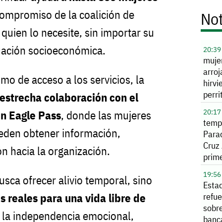
compromiso de la coalición de
Not
 quien lo necesite, sin importar su
tuación socioeconómica.
20:39
muje
arroj
o de acceso a los servicios, la
hirvi
perri
estrecha colaboración con el
Herm
20:17
n Eagle Pass
, donde las mujeres
temp
eden obtener información,
Parad
Cruz 
ón hacia la organización.
prime
inaug
19:56
sca ofrecer alivio temporal, sino
Leag
Esta
s reales para una vida libre de
refue
sobr
 la independencia emocional,
banc