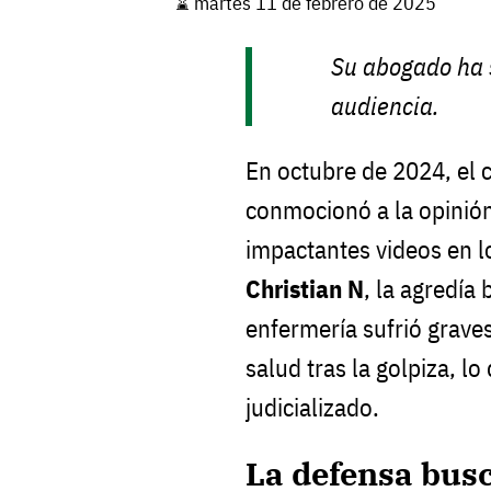
⌛️ martes 11 de febrero de 2025
Su abogado ha 
audiencia.
En octubre de 2024, el 
conmocionó a la opinión
impactantes videos en l
Christian N
, la agredía
enfermería sufrió grave
salud tras la golpiza, lo
judicializado.
La defensa bus