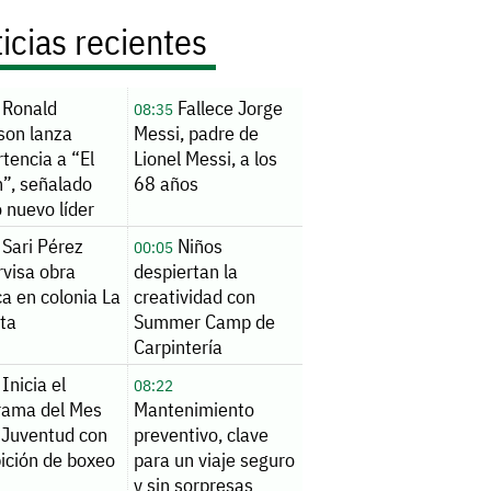
icias recientes
Ronald
Fallece Jorge
08:35
son lanza
Messi, padre de
tencia a “El
Lionel Messi, a los
n”, señalado
68 años
 nuevo líder
CJNG
Sari Pérez
Niños
00:05
rvisa obra
despiertan la
ca en colonia La
creatividad con
ita
Summer Camp de
Carpintería
Inicia el
08:22
rama del Mes
Mantenimiento
 Juventud con
preventivo, clave
ición de boxeo
para un viaje seguro
y sin sorpresas