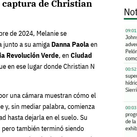
a captura de Christian
Not
09:01
bre de 2024, Melanie se
John
a junto a su amiga
Danna Paola
en
adver
Peló
ia Revolución Verde
, en
Ciudad
como
del 
Fue en ese lugar donde Christian N
00:52
supe
hídri
Sierr
por una cámara muestran cómo el
ie y, sin mediar palabra, comienza
00:03
prog
ad hasta dejarla en el suelo. Su
de la
r, pero también terminó siendo
exhib